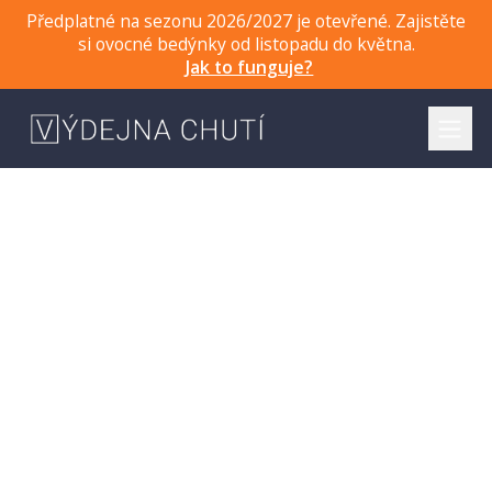
Předplatné na sezonu 2026/2027 je otevřené. Zajistěte
si ovocné bedýnky od listopadu do května.
Jak to funguje?
prostě dobré
ovoce
Ze sadů jižní Evropy. Od lidí, které známe.