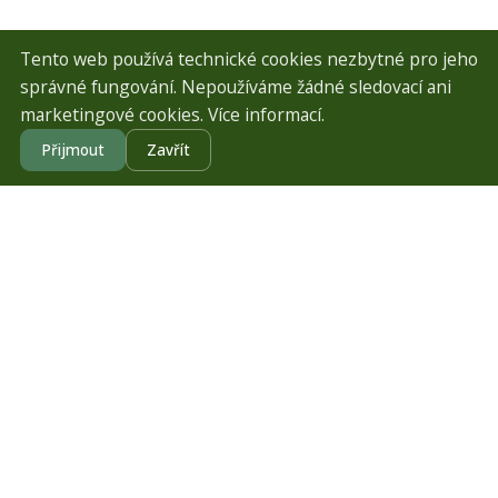
Tento web používá technické cookies nezbytné pro jeho
správné fungování. Nepoužíváme žádné sledovací ani
marketingové cookies.
Více informací
.
OBJEDNÁVKA
Přijmout
Zavřít
Vyberte si ovoce
a výdejní místo.