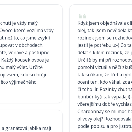
chutí je vždy malý
Když jsem objednávala ol
 Ovoce které vozí má vždy
olej, tak jsem nevěděla kt
ut než to, co jsme zvyklí
rozinek jsem se rozhodov
upovat v obchodech.
jestli je potřebuju:-) Co 
naté, voňavé a postupně
dělat s kilem rozinek, že 
 Každý kousek ovoce je
Určitě by mi při rozhodo
hu malý výlet. Určitě
pomohl vizuál a něčí zku
ji všem, kdo si chtějí
tak si říkám, že třeba tyh
něco výjimečného.
ocení ten, kdo váhal, zda
či toho jít. Rozinky chutna
bonbónky(i tak vypadají) 
včerejšímu dobře vychl
Chardonnay se mi moc ho
olivový olej? Rozhodovala
podle popisu a pro jistot
a granátová jablka mají