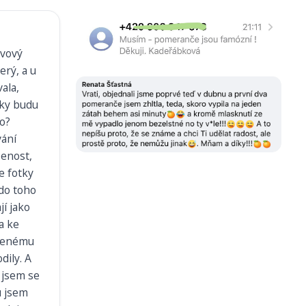
ivový
erý, a u
ala,
taky budu
jo?
vání
šenost,
le fotky
 do toho
jí jako
a ke
azenému
dily. A
 jsem se
u jsem