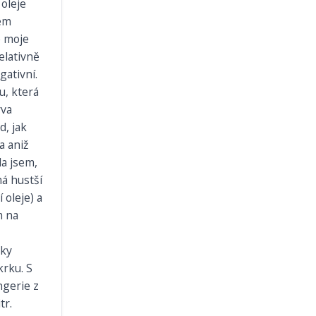
 oleje
sem
e moje
elativně
gativní.
u, která
rva
, jak
a aniž
la jsem,
má hustší
 oleje) a
m na
cky
krku. S
ngerie z
tr.