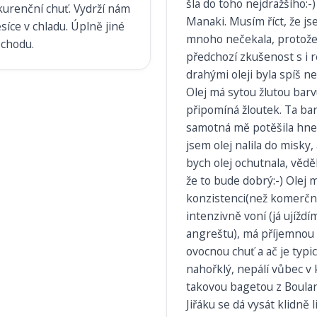
šla do toho nejdražšího:-)
urenční chuť. Vydrží nám
Manaki. Musím říct, že j
síce v chladu. Úplně jiné
mnoho nečekala, protož
bchodu.
předchozí zkušenost s i r
drahými oleji byla spíš ne
Olej má sytou žlutou barv
připomíná žloutek. Ta ba
samotná mě potěšila hned
jsem olej nalila do misky, 
bych olej ochutnala, vědě
že to bude dobrý:-) Olej 
konzistenci(než komerční
intenzivně voní (já ujíždí
angreštu), má příjemnou
ovocnou chuť a ač je typi
nahořklý, nepálí vůbec v 
takovou bagetou z Boula
Jiřáku se dá vysát klidně li