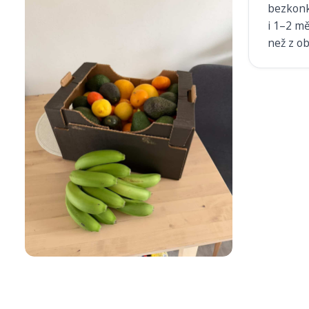
bezkonk
i 1–2 mě
než z o