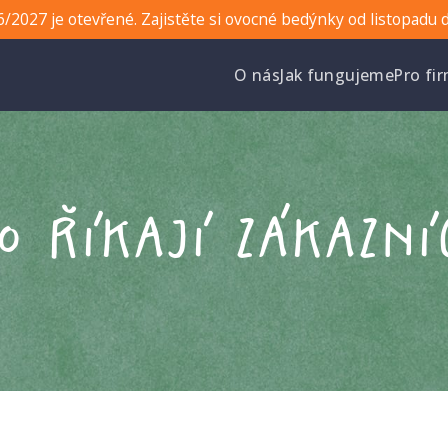
/2027 je otevřené. Zajistěte si ovocné bedýnky od listopadu 
O nás
Jak fungujeme
Pro fi
o říkají zákazní