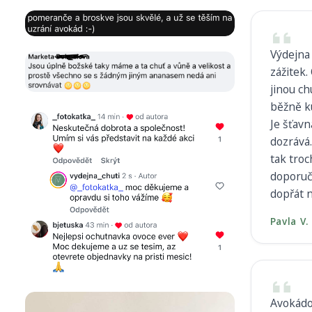
Výdejna 
zážitek.
jinou ch
běžně k
Je šťav
dozrává.
tak troc
doporuču
dopřát 
Pavla V.
Avokádo 