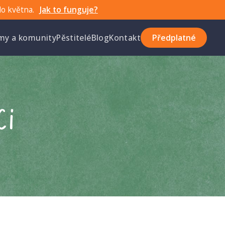
do května.
Jak to funguje?
rmy a komunity
Pěstitelé
Blog
Kontakt
Předplatné
ci