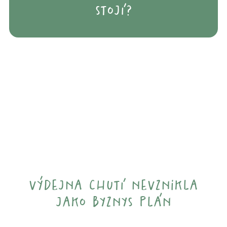
stojí?
výdejna chutí nevznikla
jako byznys plán