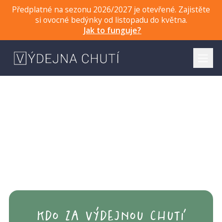
Předplatné na sezonu 2026/2027 je otevřené. Zajistěte
si ovocné bedýnky od listopadu do května.
Jak to funguje?
kdo za výdejnou chutí