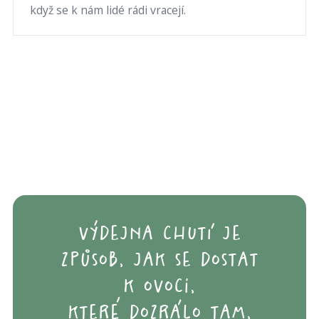
když se k nám lidé rádi vracejí.
výdejna chutí je
způsob, jak se dostat
k ovoci,
které dozrálo tam,